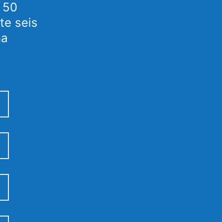
e 50
te seis
na