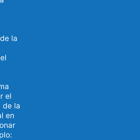
de la
el
ema
r el
 de la
l en
ionar
plo: