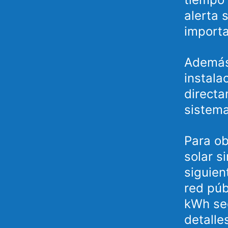
alerta 
importa
Además,
instala
directa
sistema
Para ob
solar s
siguien
red púb
kWh seg
detalle