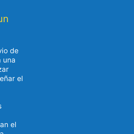
un
vio de
n una
zar
eñar el
s
an el
na