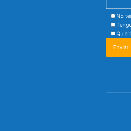
No te
Tengo
Quier