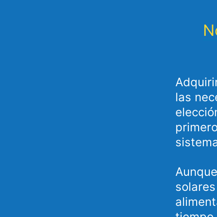
N
Adquiri
las nec
elecció
primero
sistem
Aunque 
solares
aliment
tiempo 